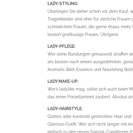
LADY-STYLING:
Überlegen Sie daher schon vor dem Kauf, w
Trägerkleider sind eher für zierliche Frauen
schmeicheln Frauen, die gerne etwas mehr 
besten großbusige Frauen. Übrigens:
LADY-PFLEGE:
Wer seine Rundungen genussvoll straffen wil
am besten nach einem ausgedehnten, genüs
Aromatic Bath Essence und Nourishing Body
LADY MAKE-UP:
Wer’s ladylike mag, sollte sich auch beim 
das einen Porzellanteint zaubert. Absolut a
LADY-HAIRSTYLE:
Glattes oder kunstvoll gestecktes Haar und
Glamour-Outfit. Wer sich nicht länger mit 
einfach zu den neuen Spezial-Conditioner-Pr