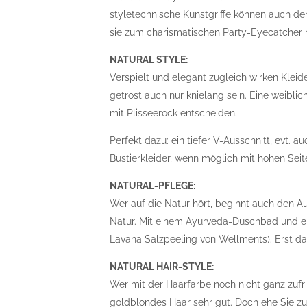
styletechnische Kunstgriffe können auch d
sie zum charismatischen Party-Eyecatcher
NATURAL STYLE:
Verspielt und elegant zugleich wirken Kleid
getrost auch nur knielang sein. Eine weiblich
mit Plisseerock entscheiden.
Perfekt dazu: ein tiefer V-Ausschnitt, evt. 
Bustierkleider, wenn möglich mit hohen Seit
NATURAL-PFLEGE:
Wer auf die Natur hört, beginnt auch den A
Natur. Mit einem Ayurveda-Duschbad und e
Lavana Salzpeeling von Wellments). Erst da
NATURAL HAIR-STYLE:
Wer mit der Haarfarbe noch nicht ganz zufrie
goldblondes Haar sehr gut. Doch ehe Sie zum 