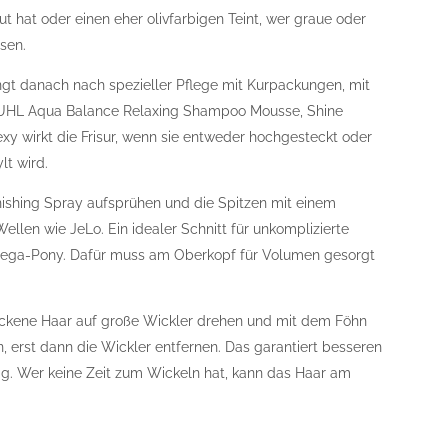
t hat oder einen eher olivfarbigen Teint, wer graue oder
ssen.
angt danach nach spezieller Pflege mit Kurpackungen, mit
UHL Aqua Balance Relaxing Shampoo Mousse, Shine
exy wirkt die Frisur, wenn sie entweder hochgesteckt oder
lt wird.
nishing Spray aufsprühen und die Spitzen mit einem
llen wie JeLo. Ein idealer Schnitt für unkomplizierte
t Mega-Pony. Dafür muss am Oberkopf für Volumen gesorgt
ockene Haar auf große Wickler drehen und mit dem Föhn
, erst dann die Wickler entfernen. Das garantiert besseren
rtig. Wer keine Zeit zum Wickeln hat, kann das Haar am