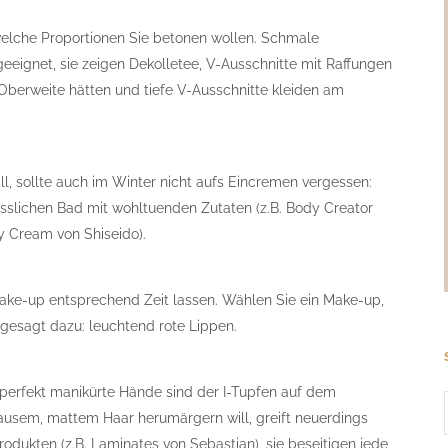
elche Proportionen Sie betonen wollen. Schmale
 geeignet, sie zeigen Dekolletee, V-Ausschnitte mit Raffungen
Oberweite hätten und tiefe V-Ausschnitte kleiden am
l, sollte auch im Winter nicht aufs Eincremen vergessen:
slichen Bad mit wohltuenden Zutaten (z.B. Body Creator
 Cream von Shiseido).
Make-up entsprechend Zeit lassen. Wählen Sie ein Make-up,
ngesagt dazu: leuchtend rote Lippen.
 perfekt manikürte Hände sind der I-Tupfen auf dem
krausem, mattem Haar herumärgern will, greift neuerdings
odukten (z.B. Laminates von Sebastian), sie beseitigen jede