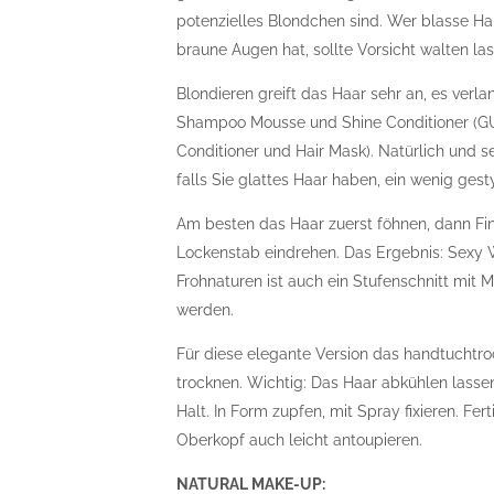
potenzielles Blondchen sind. Wer blasse Hau
braune Augen hat, sollte Vorsicht walten la
Blondieren greift das Haar sehr an, es verl
Shampoo Mousse und Shine Conditioner (G
Conditioner und Hair Mask). Natürlich und s
falls Sie glattes Haar haben, ein wenig gesty
Am besten das Haar zuerst föhnen, dann Fi
Lockenstab eindrehen. Das Ergebnis: Sexy We
Frohnaturen ist auch ein Stufenschnitt mi
werden.
Für diese elegante Version das handtuchtr
trocknen. Wichtig: Das Haar abkühlen lassen
Halt. In Form zupfen, mit Spray fixieren. Fe
Oberkopf auch leicht antoupieren.
NATURAL MAKE-UP: