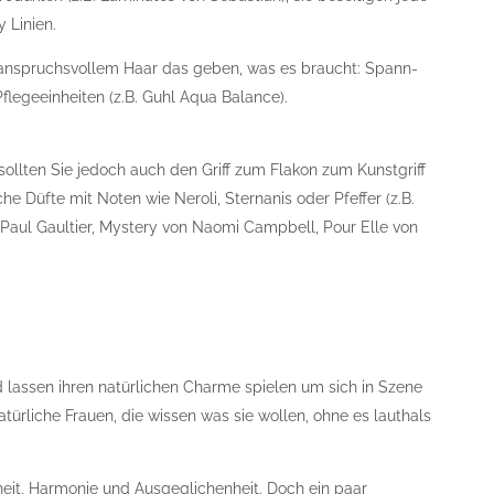
 Linien.
 anspruchsvollem Haar das geben, was es braucht: Spann-
Pflegeeinheiten (z.B. Guhl Aqua Balance).
ollten Sie jedoch auch den Griff zum Flakon zum Kunstgriff
e Düfte mit Noten wie Neroli, Sternanis oder Pfeffer (z.B.
Paul Gaultier, Mystery von Naomi Campbell, Pour Elle von
d lassen ihren natürlichen Charme spielen um sich in Szene
natürliche Frauen, die wissen was sie wollen, ohne es lauthals
eit, Harmonie und Ausgeglichenheit. Doch ein paar