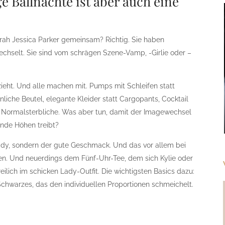
ge Ballnächte ist aber auch eine
ah Jessica Parker gemeinsam? Richtig. Sie haben
chselt. Sie sind vom schrägen Szene-Vamp, -Girlie oder –
 zieht. Und alle machen mit. Pumps mit Schleifen statt
liche Beutel, elegante Kleider statt Cargopants, Cocktail
ie Normalsterbliche. Was aber tun, damit der Imagewechsel
ende Höhen treibt?
ady, sondern der gute Geschmack. Und das vor allem bei
len. Und neuerdings dem Fünf-Uhr-Tee, dem sich Kylie oder
ilich im schicken Lady-Outfit. Die wichtigsten Basics dazu:
 Schwarzes, das den individuellen Proportionen schmeichelt.