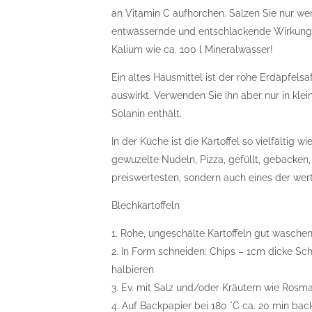
an Vitamin C aufhorchen. Salzen Sie nur wen
entwässernde und entschlackende Wirkung vol
Kalium wie ca. 100 l Mineralwasser!
Ein altes Hausmittel ist der rohe Erdäpfel
auswirkt. Verwenden Sie ihn aber nur in klei
Solanin enthält.
In der Küche ist die Kartoffel so vielfältig
gewuzelte Nudeln, Pizza, gefüllt, gebacken, 
preiswertesten, sondern auch eines der wer
Blechkartoffeln
1. Rohe, ungeschälte Kartoffeln gut waschen
2. In Form schneiden: Chips – 1cm dicke Sc
halbieren
3. Ev. mit Salz und/oder Kräutern wie Rosma
4. Auf Backpapier bei 180 °C ca. 20 min back