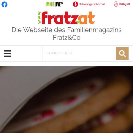
Die Webseite des Familienmagazins
Fratz&Co