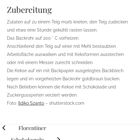
Zubereitung
Zutaten auf zu einem Teig mürb kneten, den Teig zudecken
und etwa eine Stunde gekühlt rasten lassen.
Das Backrohr auf 200 ° C vorheizen.
Anschließend den Teig auf einer mit Mehl bestaubten
Arbeitsfläche auswalken und mit Keksformen ausstechen
oder mit einem Messer zurecht schneiden.
Die Kekse auf ein mit Backpapier ausgelegtes Backblech
legen und im vorgeheizten Backrohr goldbraun backen.
Nach Belieben können die Kekse mit Schokolade und
Zuckergussperlen verziert werden.
Foto:
Ildiko Szanto
– shutterstock.com
Posts
Florentiner
navigation
Schokokugeln