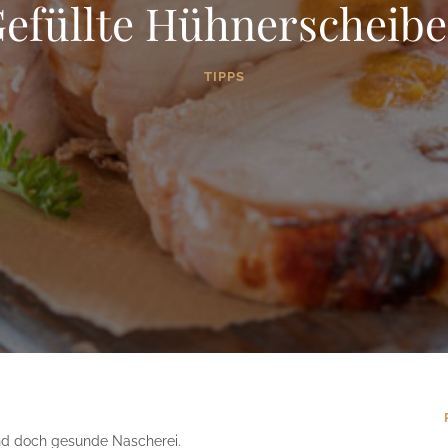
efüllte Hühnerscheib
TIPPS
und doch gesunde Nascherei.