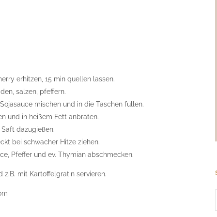
erry erhitzen, 15 min quellen lassen.
den, salzen, pfeffern.
 Sojasauce mischen und in die Taschen füllen.
en und in heißem Fett anbraten.
 Saft dazugießen.
ckt bei schwacher Hitze ziehen.
uce, Pfeffer und ev. Thymian abschmecken.
z.B. mit Kartoffelgratin servieren.
com