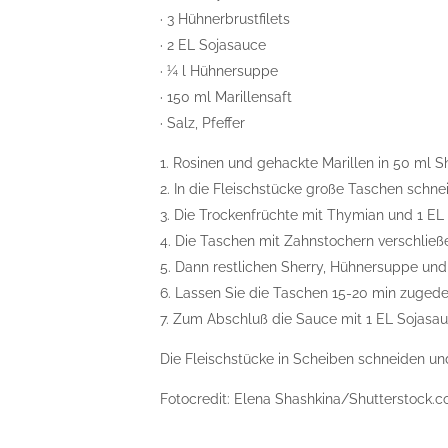
· 3 Hühnerbrustfilets
· 2 EL Sojasauce
· ¼ l Hühnersuppe
· 150 ml Marillensaft
· Salz, Pfeffer
1. Rosinen und gehackte Marillen in 50 ml Sh
2. In die Fleischstücke große Taschen schnei
3. Die Trockenfrüchte mit Thymian und 1 EL
4. Die Taschen mit Zahnstochern verschließ
5. Dann restlichen Sherry, Hühnersuppe und
6. Lassen Sie die Taschen 15-20 min zugede
7. Zum Abschluß die Sauce mit 1 EL Sojasa
Die Fleischstücke in Scheiben schneiden und 
Fotocredit: Elena Shashkina/Shutterstock.