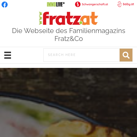
Die Webseite des Familienmagazins
Fratz&Co