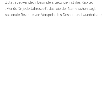
Zutat abzuwandeln. Besonders gelungen ist das Kapitel
„Menüs für jede Jahreszeit“, das wie der Name schon sagt
saisonale Rezepte von Vorspeise bis Dessert und wunderbare
Food-Fotos dazu beinhaltet. Generell ist das ganze Buch sehr
schön gestaltet, die Fotos sind schlicht, aber aussagekräftig
und machen schon beim Anschauen Lust aufs Kochen und
Genießen. Die Am Klappentext steht, dass dieses Buch
genau richtig ist „für alle, die ihre Kochlust entdecken und
von Anfang an glänzen wollen“ – dem kann nur zugestimmt
werden!