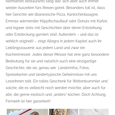
namhaften Restaurants tätig war, sich aber auch immer
wieder Auszeiten fürs Reisen gönnt. Besonders toll ist, dass
hier Gerichte wie libanesische Pizza, Kaninchenlasagne,
Emmas wärmender Klippfischauflauf oder Donuts mit Kürbis
und Ingwer stets mit Geschichten über deren Entstehung
oder Entdeckung garniert sind. Außerdem – und das ist
wirklich originell! – zeigt Allegra in jedem Kapitel auch ihr
Lieblingssouvenir aus jedem Land und zwar ein
Küchenmesser. Jedes dieser Messer hat eine ganz besondere
Bedeutung für sie und natürlich auch eine einzigartige
Geschichte, die sie, genau wie Länderinfos, Fotos,
Speisekarten und ländertypische Geheimnisse mit uns
LeserInnen teilt. Ein tolles Geschenk für Weltenbummler und
solche, die es vielleicht noch werden möchte, aber auch für
alle, die gerne exotisch und „anders“ kochen. Doch Achtung,
Fernweh ist hier garantiert!