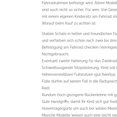
Fahrradrahmen befestigt wird. Ältere Mode
sind auch nicht so sicher. Für wen: Von Ges
mit einem eigenen Kindersitz am Fahrrad 
Worauf beim Kauf zu achten ist:
Stabile Schale in hellen und freundlichen F
und verfärben sich schon nach zwei bis drei
Befestigung am Fahrrad checken (Verriegel
Nichtgebrauch).
Eventuell zweite Halterung für das Zweitrad
Schweißsaugende Sitzpolsterung. Kind soll 
Höhenverstellbare Fußstützen (gut fixierbar
Füße dürfen auf keinen Fall in die Radspe
Rad).
Rundum hoch gezogene Rückenlehne mit gu
Gute Handgriffe, damit Ihr Kind sich gut fe
Hosenträgergurte um auch bei wilden Manöve
Manche Modelle weisen auch eine leicht nac