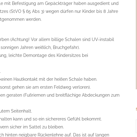
lle mit Befestigung am Gepäckträger haben ausgedient und
etzes (StVO § 65 Abs 3) wegen dürfen nur Kinder bis 8 Jahre
mitgenommen werden.
arben (Achtung! Vor allem billige Schalen sind UV-instabil
 sonnigen Jahren weißlich, Bruchgefahr).
ung, leichte Demontage des Kindersitzes bei
.
keinen Hautkontakt mit der heißen Schale haben.
, sonst gehen sie am ersten Feldweg verloren).
ichen geraten (Fußriemen und breitflächige Abdeckungen zum
tem Seitenhalt.
sthalten kann und so ein sichereres Gefühl bekommt.
rn sicher im Sattel zu bleiben.
h hinten neigbare Rückenlehne auf. Das ist auf langen