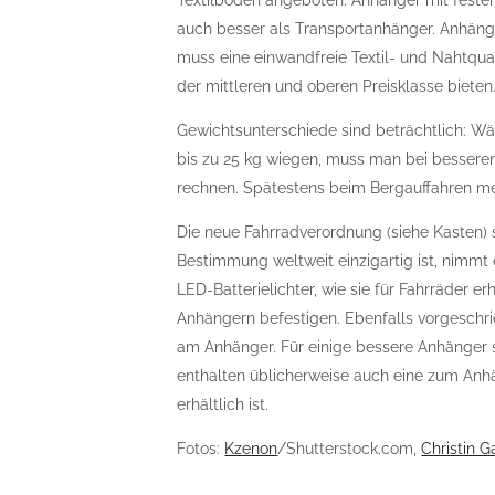
Textilböden angeboten. Anhänger mit feste
auch besser als Transportanhänger. Anhänger
muss eine einwandfreie Textil- und Nahtquali
der mittleren und oberen Preisklasse bieten
Gewichtsunterschiede sind beträchtlich: Wä
bis zu 25 kg wiegen, muss man bei bessere
rechnen. Spätestens beim Bergauffahren m
Die neue Fahrradverordnung (siehe Kasten) 
Bestimmung weltweit einzigartig ist, nimmt 
LED-Batterielichter, wie sie für Fahrräder e
Anhängern befestigen. Ebenfalls vorgeschri
am Anhänger. Für einige bessere Anhänger 
enthalten üblicherweise auch eine zum Anh
erhältlich ist.
Fotos:
Kzenon
/Shutterstock.com,
Christin G