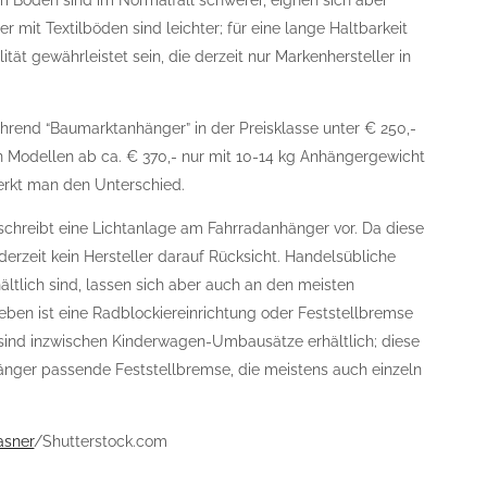
m Boden sind im Normalfall schwerer, eignen sich aber
 mit Textilböden sind leichter; für eine lange Haltbarkeit
tät gewährleistet sein, die derzeit nur Markenhersteller in
.
hrend “Baumarktanhänger” in der Preisklasse unter € 250,-
n Modellen ab ca. € 370,- nur mit 10-14 kg Anhängergewicht
erkt man den Unterschied.
schreibt eine Lichtanlage am Fahrradanhänger vor. Da diese
derzeit kein Hersteller darauf Rücksicht. Handelsübliche
rhältlich sind, lassen sich aber auch an den meisten
eben ist eine Radblockiereinrichtung oder Feststellbremse
sind inzwischen Kinderwagen-Umbausätze erhältlich; diese
änger passende Feststellbremse, die meistens auch einzeln
asner
/Shutterstock.com