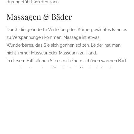
durchgeführt werden kann.
Massagen & Bäder
Durch die geänderte Verteilung des Körpergewichtes kann es
zu Verspannungen kommen. Massage ist etwas
Wunderbares, das Sie sich gönnen sollten. Leider hat man
nicht immer Masseur oder Masseurin zu Hand.
In diesem Fall können Sie es mit einem schönen warmen Bad
versuchen. Besonders hilfreich ist ein Moorbad, das die
Muskulatur gut und nachhaltig durchwärmt ohne dass
Kreislaufbelastende hohe Temperaturen erforderlich sind.
Von tetesept gibt es das tetesept Moorbad, das Ihnen gut tut
und die Badewanne sauber lässt. Danach ab ins
(vorgewärmte) Bett.
Wer keine Badewanne hat oder eine andere Methode
bevorzugt, kann es mit heißen Fango – Auflagen probieren,