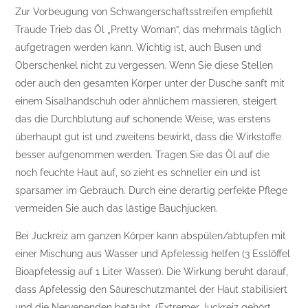
Zur Vorbeugung von Schwangerschaftsstreifen empfiehlt
Traude Trieb das Öl „Pretty Woman”, das mehrmals täglich
aufgetragen werden kann. Wichtig ist, auch Busen und
Oberschenkel nicht zu vergessen. Wenn Sie diese Stellen
oder auch den gesamten Körper unter der Dusche sanft mit
einem Sisalhandschuh oder ähnlichem massieren, steigert
das die Durchblutung auf schonende Weise, was erstens
überhaupt gut ist und zweitens bewirkt, dass die Wirkstoffe
besser aufgenommen werden. Tragen Sie das Öl auf die
noch feuchte Haut auf, so zieht es schneller ein und ist
sparsamer im Gebrauch. Durch eine derartig perfekte Pflege
vermeiden Sie auch das lästige Bauchjucken.
Bei Juckreiz am ganzen Körper kann abspülen/abtupfen mit
einer Mischung aus Wasser und Apfelessig helfen (3 Esslöffel
Bioapfelessig auf 1 Liter Wasser). Die Wirkung beruht darauf,
dass Apfelessig den Säureschutzmantel der Haut stabilisiert
und die Nervenenden betäubt. (Extremer Juckreiz gehört