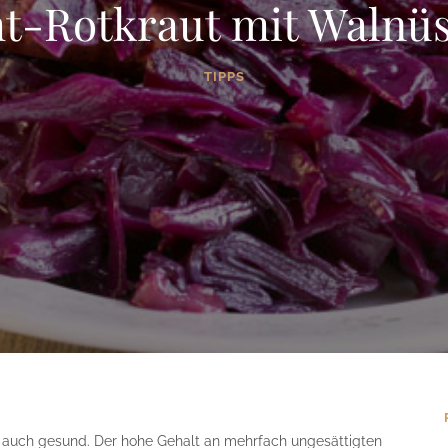
t-Rotkraut mit Walnü
TIPPS
d auch gesund. Der hohe Gehalt an mehrfach ungesättigten