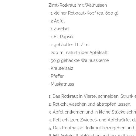
Zimt-Rotkraut mit Walnüssen
· 1 kleiner Rotkraut-Kopf (ca. 600 g)
· 2 Äpfel
· 1 Zwiebel
· 1 EL Rapsöl
· 1 gehäufter TL Zimt
· 200 ml naturtrüber Apfelsaft
· 50 g gehackte Walnusskerne
· Kräutersalz
· Pfeffer
· Muskatnuss
1. Das Rotkraut in Viertel schneiden, Strunk
2. Rotkohl waschen und abtropfen lassen.
3. Äpfel entkernen und in kleine Stücke schn
4. Fett erhitzen. Zwiebel- und Apfelwürfel d
5. Das tropfnasse Rotkraut hinzugeben und 
6. Mit Apfelsaft ablöschen und bei mittlere