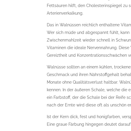
Fettsäuren hilft, den Cholesterinspiegel zu s
Arterienverkalkung.
Das in Walnüssen reichlich enthaltene Vitam
Wer sich müde und abgespannt fühlt, kann s
Zwischenmahlzeit wieder schnell in Schwun
Vitaminen die ideale Nervennahrung. Diese 
Gereiztheit und Konzentrationsschwächen vo
Walnüsse sollten an einem kühlen, trockene
Geschmack und ihren Nährstoffgehalt behalt
Monate ohne Qualitätsverlust haltbar. Walnü
kennen. In der äußeren Schale, welche die ei
ein Farbstoff, der die Schale bei der Reife
nach der Ernte wird diese oft als unschön 
Ist der Kern dick, fest und honigfarben, ve
Eine graue Färbung hingegen deutet darauf h