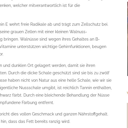
enken, welcher mitverantwortlich ist für die
in E wehrt freie Radikale ab und trägt zum Zellschutz bei.
eine grauen Zellen mit einer kleinen Walnuss-
g bringen. Walnüsse sind wegen ihres Gehaltes an B-
Vitamine unterstützen wichtige Gehirnfunktionen, beugen
r.
n und dunklen Ort gelagert werden, damit sie ihren
en. Durch die dicke Schale geschützt sind sie bis zu zwölf
sse haben nicht von Natur aus eine helle Schale, wie wir sie
gentliche Nussschale umgibt, ist reichlich Tannin enthalten,
 schwarz färbt. Durch eine bleichende Behandlung der Nüsse
empfundene Färbung entfernt.
rspricht dies vollen Geschmack und ganzen Nährstoffgehalt.
in, dass das Fett bereits ranzig wird.