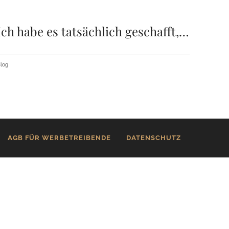
Ich habe es tatsächlich geschafft,…
log
AGB FÜR WERBETREIBENDE
DATENSCHUTZ