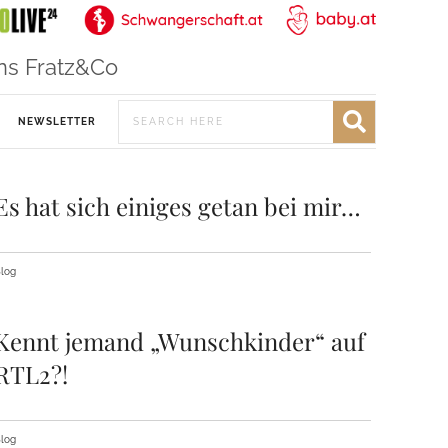
ns Fratz&Co
NEWSLETTER
Es hat sich einiges getan bei mir…
log
Kennt jemand „Wunschkinder“ auf
RTL2?!
log