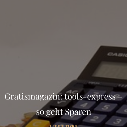
Gratismagazin: tools-express –
so geht Sparen
,
LEBEN
TIPPS