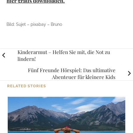
hier gratis downloaden.
Bild: Sujet – pixabay – Bruno
Posts
Kinderarmut – Helfen Sie mit, die Not zu
lindern!
navigation
Fünf Freunde Hörspiel: Das ultimative
Abenteuer für kleinere Kids
RELATED STORIES