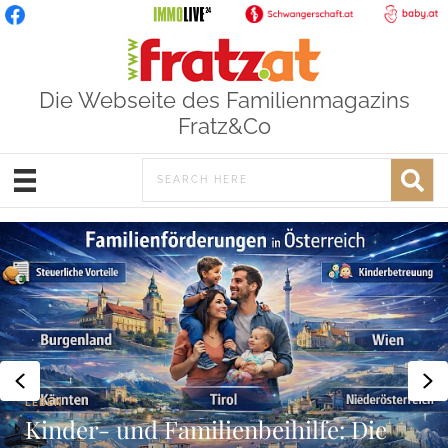
Die Webseite des Familienmagazins
Fratz&Co
Previous
N
LEBEN
Kinder- und Familienbeihilfe: Die