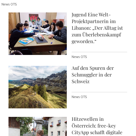
News OTS
Jugend Eine Welt-
Projektpartnerin im
Libanon: „Der Alltag ist
zum Überlebenskampf
geworden.“
News OTS
Auf den Spuren der
Schmuggler in der
Schweiz
News OTS
Hitzewellen in
Österreich: free-key
CityApp schafft digitale