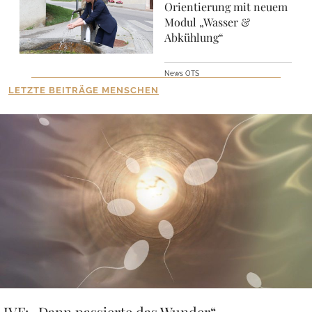
Orientierung mit neuem
Modul „Wasser &
Abkühlung“
News OTS
LETZTE BEITRÄGE MENSCHEN
IVF: „Dann passierte das Wunder“