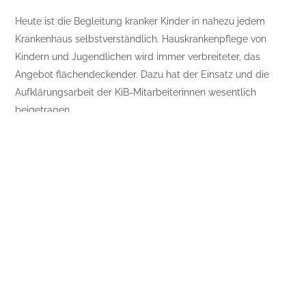
Heute ist die Begleitung kranker Kinder in nahezu jedem
Krankenhaus selbstverständlich. Hauskrankenpflege von
Kindern und Jugendlichen wird immer verbreiteter, das
Angebot flächendeckender. Dazu hat der Einsatz und die
Aufklärungsarbeit der KiB-Mitarbeiterinnen wesentlich
beigetragen.
Nächste Ziele: “Bei einer Aufnahme eines Kindes ins
Krankenhaus soll allen Eltern die Mitaufnahme angeboten
werden”, so Elisabeth Schausberger. “Außerdem soll bald
jede Mutter das Recht auf Pflegefreistellung bei vollem
Gehalt haben, wenn sie mit ihrem Kind ins Krankenhaus
kommt.”
Die wichtigsten KiB-Leistungen
• Vollständige Kostenübernahme für die Mitaufnahme einer