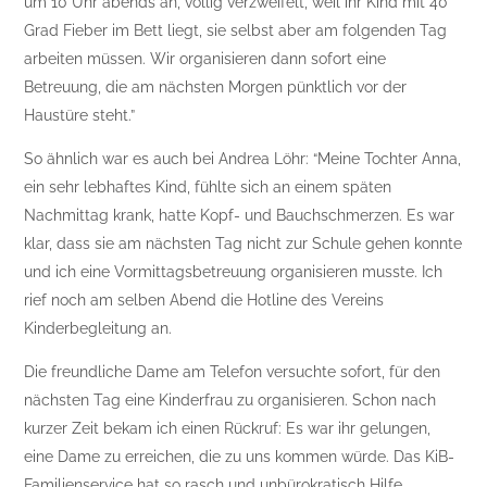
um 10 Uhr abends an, völlig verzweifelt, weil ihr Kind mit 40
Grad Fieber im Bett liegt, sie selbst aber am folgenden Tag
arbeiten müssen. Wir organisieren dann sofort eine
Betreuung, die am nächsten Morgen pünktlich vor der
Haustüre steht.”
So ähnlich war es auch bei Andrea Löhr: “Meine Tochter Anna,
ein sehr lebhaftes Kind, fühlte sich an einem späten
Nachmittag krank, hatte Kopf- und Bauchschmerzen. Es war
klar, dass sie am nächsten Tag nicht zur Schule gehen konnte
und ich eine Vormittagsbetreuung organisieren musste. Ich
rief noch am selben Abend die Hotline des Vereins
Kinderbegleitung an.
Die freundliche Dame am Telefon versuchte sofort, für den
nächsten Tag eine Kinderfrau zu organisieren. Schon nach
kurzer Zeit bekam ich einen Rückruf: Es war ihr gelungen,
eine Dame zu erreichen, die zu uns kommen würde. Das KiB-
Familienservice hat so rasch und unbürokratisch Hilfe