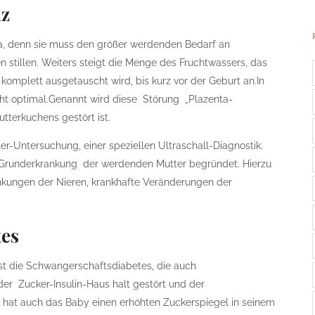
nz
a, denn sie muss den größer werdenden Bedarf an
 stillen. Weiters steigt die Menge des Fruchtwassers, das
komplett ausgetauscht wird, bis kurz vor der Geburt an.In
icht optimal.Genannt wird diese Störung „Plazenta-
utterkuchens gestört ist.
r-Untersuchung, einer speziellen Ultraschall-Diagnostik.
er Grunderkrankung der werdenden Mutter begründet. Hierzu
ankungen der Nieren, krankhafte Veränderungen der
tes
st die Schwangerschaftsdiabetes, die auch
der Zucker-Insulin-Haus halt gestört und der
ge hat auch das Baby einen erhöhten Zuckerspiegel in seinem