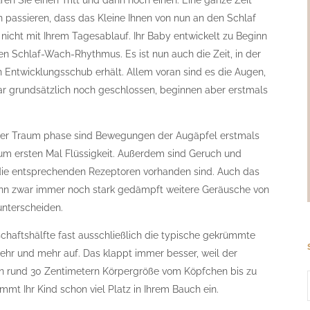
ren Sie einen Tritt und dann noch einen. Eine ganze Zeit
nn passieren, dass das Kleine Ihnen von nun an den Schlaf
icht mit Ihrem Tagesablauf. Ihr Baby entwickelt zu Beginn
n Schlaf-Wach-Rhythmus. Es ist nun auch die Zeit, in der
 Entwicklungsschub erhält. Allem voran sind es die Augen,
war grundsätzlich noch geschlossen, beginnen aber erstmals
 der Traum phase sind Bewegungen der Augäpfel erstmals
zum ersten Mal Flüssigkeit. Außerdem sind Geruch und
ie entsprechenden Rezeptoren vorhanden sind. Auch das
ann zwar immer noch stark gedämpft weitere Geräusche von
nterscheiden.
haftshälfte fast ausschließlich die typische gekrümmte
mehr und mehr auf. Das klappt immer besser, weil der
nen rund 30 Zentimetern Körpergröße vom Köpfchen bis zu
t Ihr Kind schon viel Platz in Ihrem Bauch ein.