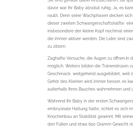
Sie sind gerade dabei einzuschlafen, da spü
davor war Ihr Baby absolut ruhig. Ja, es ka
raubt. Denn seine Wachphasen decken sich n
dieser zweiten Schwangerschaftshälfte eine
insbesondere der kleine Kopf nochmal einen
die immer aktiver werden. Die Lider sind z
zu zittern.
Zaghafte Versuche, die Augen zu öffnen.In
möglich. Weiters bilden die Tränendrüsen 
Geschmack weitgehend ausgebildet, weil d
Gehör des Kleinen wird immer besser, es k
außerhalb Ihres Bauches wahrnehmen und u
Während Ihr Baby in der ersten Schwangersc
embryonale Haltung hatte, richtet es sich 
Knochenbau an Stabilität gewinnt. Mit sei
den Füßen und etwa 620 Gramm Gewicht nimm