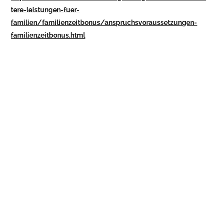
tere-leistungen-fuer-
familien/familienzeitbonus/anspruchsvoraussetzungen-
familienzeitbonus.html
Alleinverdienerabsetzbetrag/Alleine
rzieherabsetzbetrag
Der Alleinverdienerabsetzbetrag wird gewährt, wenn für
mindestens ein Kind mehr als 6 Monate Familienbeihilfe
bezogen und das Einkommen des Partners nicht mehr als
6.312 Euro jährlich (gilt für 2023) beträgt.
Als Alleinerzieher:in gilt, wer mehr als sechs Monate im
Kalenderjahr nicht verheiratet ist, ohne Partner/in lebt und für
mindestens ein Kind mehr als sechs Monate Familienbeihilfe
bezieht.
2025 werden die Werte für den Alleinverdienerabsetzbetrag