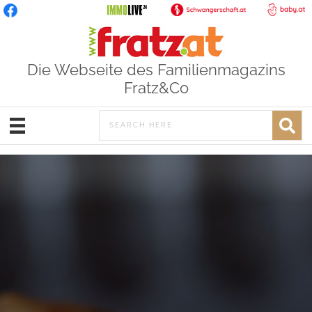
Die Webseite des Familienmagazins
Fratz&Co