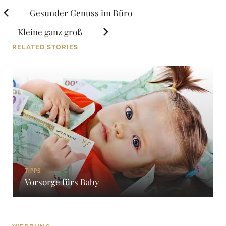
Posts
Gesunder Genuss im Büro
navigation
Kleine ganz groß
RELATED STORIES
TIPPS
Vorsorge fürs Baby