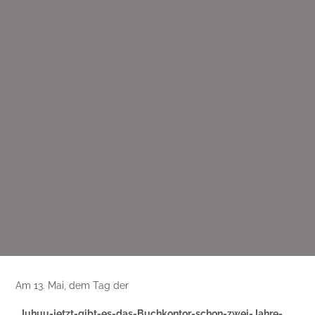
Am 13. Mai, dem Tag der
„Juhuu-jetzt-gibt-es-das-Buchkontor-schon-zwei-Jahre-