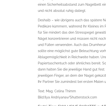
einen Sicherheitsabstand zum Nagelbett einh
und nicht absolut ruhig daliegt.
Deshalb – wie übrigens auch das spätere N
Pediküre kümmern, während Ihr Kleines im 
für Sie mindert das den Stresspegel gewalti
Nägel konzentrieren und müssen nicht noch
und Füßen verwenden. Auch das Drumherum s
sollte eine möglichst gute Beleuchtung vorh
Ablagemöglichkeit in Reichweite haben. Und
Papiertaschentuch oder ähnliches bereit. So
dann halten Sie die jeweilige Hand gut fest:
jeweiligen Finger, an dem der Nagel gekürz
Ihr Partner Sie zumindest bei ersten Malen u
Text: Mag. Celina Thimm
Bild:Ilya Andriyanav/Shutterstock.com