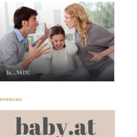
TIPPS
Ja….NEIN!
WERBUNG