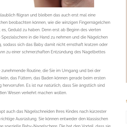
laublich filigran und bleiben das auch erst mal eine
chen beobachten können, wie die winzigen Fingernägelchen
t es, Geduld zu haben. Denn erst ab Beginn des vierten
e Spezialschere in die Hand zu nehmen und die Nägelchen
, sodass sich das Baby damit nicht ernsthaft kratzen oder
 kann zu einer schmerzhaften Entzündung des Nagelbettes
die zunehmende Routine, die Sie im Umgang und bei der
ckeln, das Füttern, das Baden können gerade beim ersten
ervorrufen. Es ist nur natürlich, dass Sie ängstlich sind
süßen Wesen verkehrt machen wollen.
ppt auch das Nägelschneiden Ihres Kindes nach kürzester
ie richtige Ausrüstung. Sie können entweder den klassischen
e spezielle Baby-Nagelschere. Die hat den Vorteil, dass sie