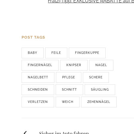
Fratzi-Tipp: EXKLUSIVE RABATTE auf 
POST TAGS
BABY
FEILE
FINGERKUPPE
FINGERNÄGEL
KNIPSER
NAGEL
NAGELBETT
PFLEGE
SCHERE
SCHNEIDEN
SCHNITT
SÄUGLING
VERLETZEN
WEICH
ZEHENNÄGEL
Sicher im Auto fahren