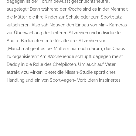
dagegen ist der Forum bewusst geschlechtsneutral
ausgelegt.“ Denn während der Woche sind es in der Mehrheit
die Mütter, die ihre Kinder zur Schule oder zum Sportplatz
kutschieren. Also sah Nguyen den Einbau von Mini- Kameras
zur Überwachung der hinteren Sitzreihen und individuelle
Audio- Bedienelemente für alle drei Sitzreihen vor:
„Manchmal geht es bei Müttern nur noch darum, das Chaos
zu organisieren.“ Am Wochenende schlüpft dagegen meist
Daddy in die Rolle des Chefpiloten. Um auch auf Väter
attraktiv zu wirken, bietet die Nissan-Studie sportliches
Handling und ein von Sportwagen- Vorbildern inspiriertes
Exterieur-Design, das sich deutlich von konventionellen Vans
abhebt.
Und wo bleiben jetzt die Kinder?
Abgesehen von drehbaren Sitzen und Schiebetüren: Den
kleinen Hunger zwischendurch bekämpft eine integrierte