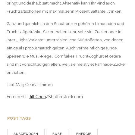
bringt und deshalb satt macht. Alternativ kann Ihr Kind auch
Fruchtsaftschorlen mit maximal zehn Prozent Saftanteil trinken.
Ganz und gar nicht in den Schulranzen gehören Limonaden und
Frucht­saftgetränke. Sie enthalten sehr, sehr viel Zucker oder in
ihrer „Light-Variante“ unterschiedliche Süßstoffarten, von denen
einige als problematisch gelten. Auch vermeintlich gesunde
Speisen wie Müsli-Riegel, Cornflakes, Frucht-Joghurt et cetera
sind mit Vorsicht zu genießen, weil sie meist viel Raffinade-Zucker
enthalten.
Text:Mag.Celina Thimm
Fotocredit:
Jill Chen
/Shutterstock.com
POST TAGS
AUSGEWOGEN
BUBE
ENERGIE