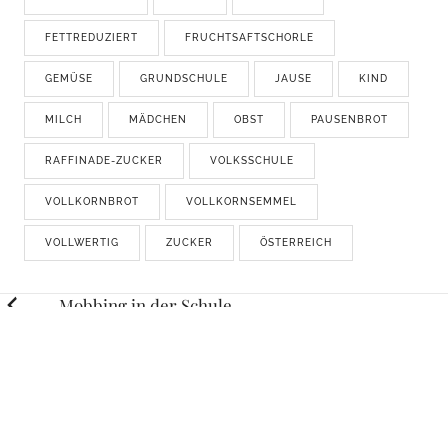
FETTREDUZIERT
FRUCHTSAFTSCHORLE
GEMÜSE
GRUNDSCHULE
JAUSE
KIND
MILCH
MÄDCHEN
OBST
PAUSENBROT
RAFFINADE-ZUCKER
VOLKSSCHULE
VOLLKORNBROT
VOLLKORNSEMMEL
VOLLWERTIG
ZUCKER
ÖSTERREICH
Posts
Mobbing in der Schule
navigation
Trendig und doch praktisch
RELATED STORIES
LEBEN
Die Barbara-Karlich-Show sucht Mütter!