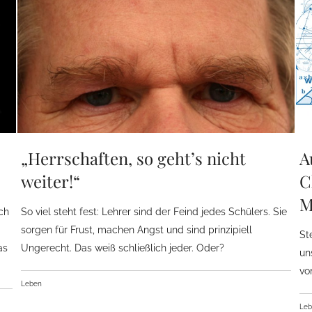
„Herrschaften, so geht’s nicht
A
weiter!“
C
M
ich
So viel steht fest: Lehrer sind der Feind jedes Schülers. Sie
sorgen für Frust, machen Angst und sind prinzipiell
St
as
Ungerecht. Das weiß schließlich jeder. Oder?
un
vo
Leben
Le