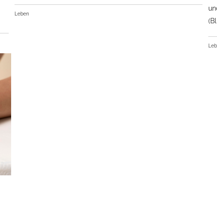
un
Leben
(B
Le