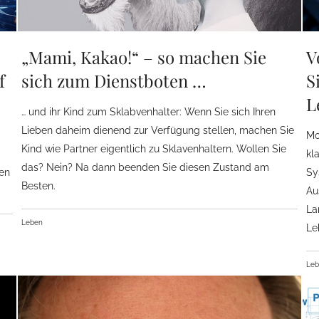
„Mami, Kakao!“ – so machen Sie
V
f
sich zum Dienstboten …
S
L
… und ihr Kind zum Sklabvenhalter: Wenn Sie sich Ihren
Lieben daheim dienend zur Verfügung stellen, machen Sie
Mo
Kind wie Partner eigentlich zu Sklavenhaltern. Wollen Sie
kl
das? Nein? Na dann beenden Sie diesen Zustand am
gen
Sy
Besten.
Au
La
Leben
Le
Le