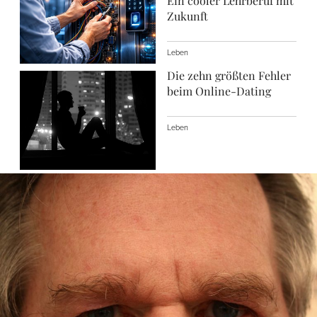
Ein cooler Lehrberuf mit
Zukunft
Leben
Die zehn größten Fehler
beim Online-Dating
Leben