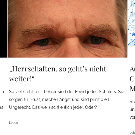
„Herrschaften, so geht’s nicht
A
weiter!“
C
M
ich
So viel steht fest: Lehrer sind der Feind jedes Schülers. Sie
sorgen für Frust, machen Angst und sind prinzipiell
St
as
Ungerecht. Das weiß schließlich jeder. Oder?
un
vo
Leben
Le