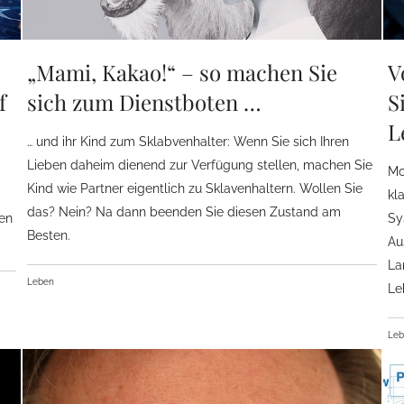
„Mami, Kakao!“ – so machen Sie
V
f
sich zum Dienstboten …
S
L
… und ihr Kind zum Sklabvenhalter: Wenn Sie sich Ihren
Lieben daheim dienend zur Verfügung stellen, machen Sie
Mo
Kind wie Partner eigentlich zu Sklavenhaltern. Wollen Sie
kl
das? Nein? Na dann beenden Sie diesen Zustand am
gen
Sy
Besten.
Au
La
Leben
Le
Le