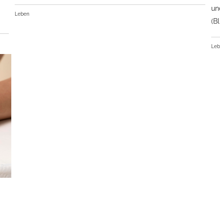
un
Leben
(B
Le