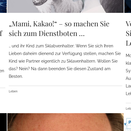
„Mami, Kakao!“ – so machen Sie
V
f
sich zum Dienstboten …
S
L
… und ihr Kind zum Sklabvenhalter: Wenn Sie sich Ihren
Lieben daheim dienend zur Verfügung stellen, machen Sie
Mo
Kind wie Partner eigentlich zu Sklavenhaltern. Wollen Sie
kl
das? Nein? Na dann beenden Sie diesen Zustand am
gen
Sy
Besten.
Au
La
Leben
Le
Le