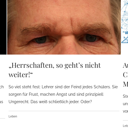
„Herrschaften, so geht’s nicht
A
weiter!“
C
M
ich
So viel steht fest: Lehrer sind der Feind jedes Schülers. Sie
sorgen für Frust, machen Angst und sind prinzipiell
St
as
Ungerecht. Das weiß schließlich jeder. Oder?
un
vo
Leben
Le