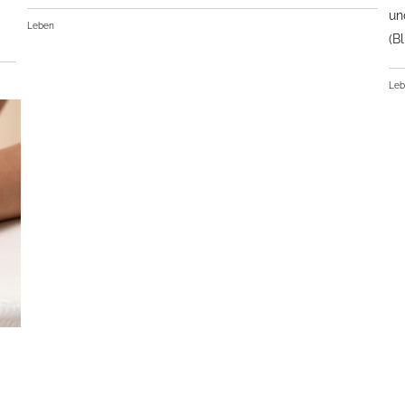
un
Leben
(B
Le