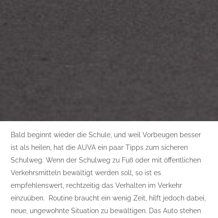
Bald beginnt wieder die Schule, und weil Vorbeugen besser
ist als heilen, hat die AUVA ein paar Tipps zum sicheren
Schulweg. Wenn der Schulweg zu Fuß oder mit öffentlichen
Verkehrsmitteln bewältigt werden soll, so ist es
empfehlenswert, rechtzeitig das Verhalten im Verkehr
einzuüben. Routine braucht ein wenig Zeit, hilft jedoch dabei,
neue, ungewohnte Situation zu bewältigen. Das Auto stehen