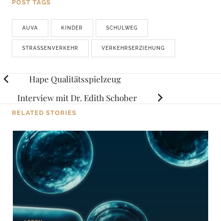
POST TAGS
AUVA
KINDER
SCHULWEG
STRASSENVERKEHR
VERKEHRSERZIEHUNG
Posts
Hape Qualitätsspielzeug
navigation
Interview mit Dr. Edith Schober
RELATED STORIES