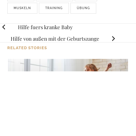
MUSKELN
TRAINING
ÜBUNG
Posts
Hilfe fuers kranke Baby
navigation
Hilfe von außen mit der Geburtszange
RELATED STORIES
TIPPS
Zimmerteilung zwischen Geschwistern