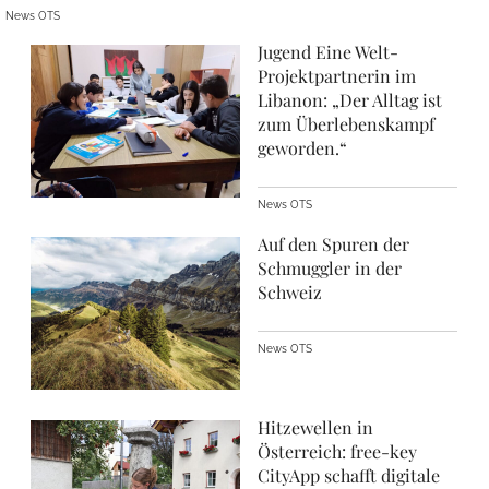
News OTS
Jugend Eine Welt-
Projektpartnerin im
Libanon: „Der Alltag ist
zum Überlebenskampf
geworden.“
News OTS
Auf den Spuren der
Schmuggler in der
Schweiz
News OTS
Hitzewellen in
Österreich: free-key
CityApp schafft digitale