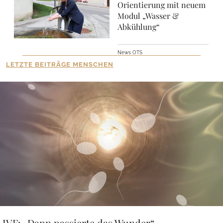
Orientierung mit neuem
Modul „Wasser &
Abkühlung“
News OTS
LETZTE BEITRÄGE MENSCHEN
IVF: „Dann passierte das Wunder“