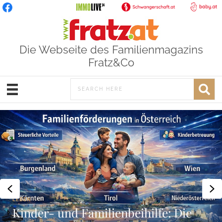
Die Webseite des Familienmagazins
Fratz&Co
Previous
N
LEBEN
Kinder- und Familienbeihilfe: Die