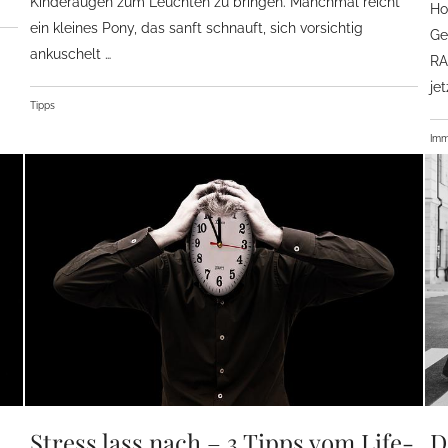
Kinderaugen zum Leuchten zu bringen. Manchmal reicht
Ho
ein kleines Pony, das sanft schnauft, sich vorsichtig
Ge
ankuschelt …
RA
je
Tipps
Imm
Stress lass nach – 3 Tipps vom Life-
D