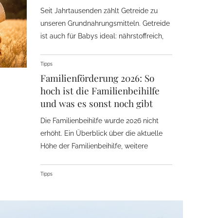
Seit Jahrtausenden zählt Getreide zu
unseren Grundnahrungsmitteln. Getreide
ist auch für Babys ideal: nährstoffreich,
gut verdaulich und vielseitig.
Tipps
Familienförderung 2026: So
hoch ist die Familienbeihilfe
und was es sonst noch gibt
Die Familienbeihilfe wurde 2026 nicht
erhöht. Ein Überblick über die aktuelle
Höhe der Familienbeihilfe, weitere
Maßnahmen der Familienförderung und
wie man diese erhält. Mit einem
Tipps
erklärvideo zum Kinderbetreuungsgeld
(Karenzgeld).