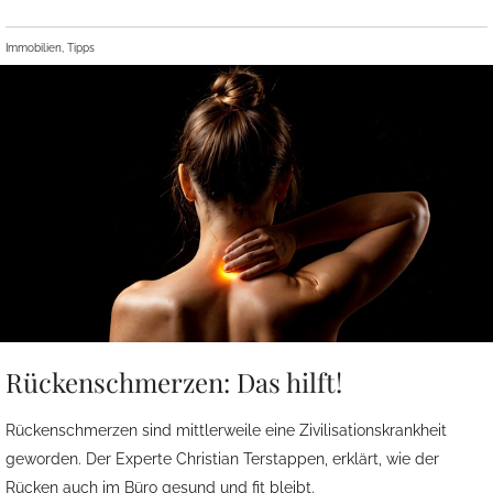
Immobilien, Tipps
Rückenschmerzen: Das hilft!
Rückenschmerzen sind mittlerweile eine Zivilisationskrankheit
geworden. Der Experte Christian Terstappen, erklärt, wie der
Rücken auch im Büro gesund und fit bleibt.