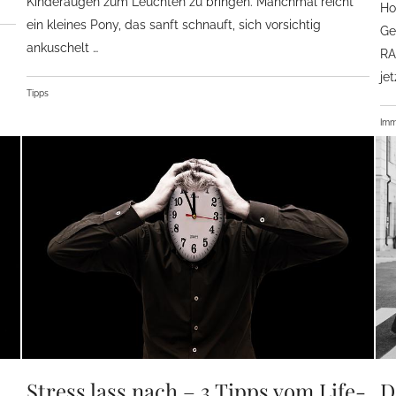
Kinderaugen zum Leuchten zu bringen. Manchmal reicht
Ho
ein kleines Pony, das sanft schnauft, sich vorsichtig
Ge
ankuschelt …
RA
je
Tipps
Imm
Stress lass nach – 3 Tipps vom Life-
D