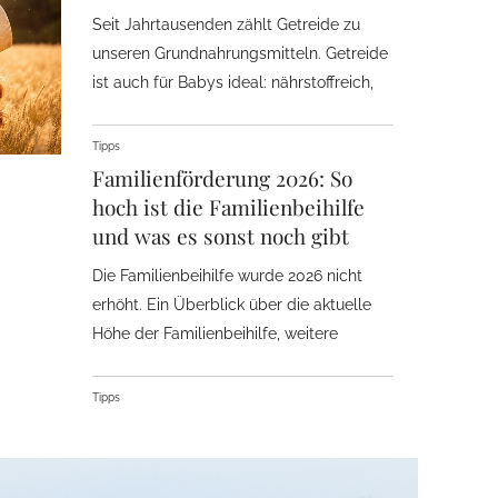
Seit Jahrtausenden zählt Getreide zu
unseren Grundnahrungsmitteln. Getreide
ist auch für Babys ideal: nährstoffreich,
gut verdaulich und vielseitig.
Tipps
Familienförderung 2026: So
hoch ist die Familienbeihilfe
und was es sonst noch gibt
Die Familienbeihilfe wurde 2026 nicht
erhöht. Ein Überblick über die aktuelle
Höhe der Familienbeihilfe, weitere
Maßnahmen der Familienförderung und
wie man diese erhält. Mit einem
Tipps
erklärvideo zum Kinderbetreuungsgeld
(Karenzgeld).